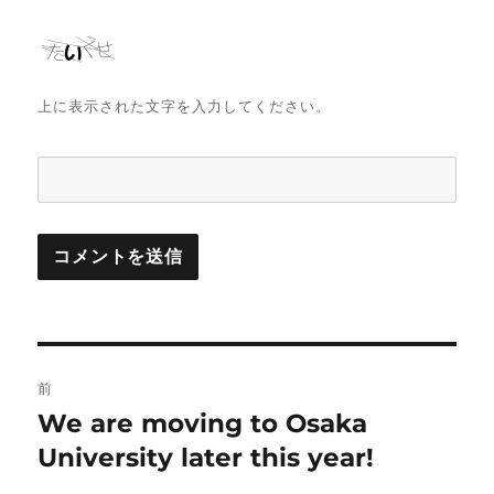
上に表示された文字を入力してください。
投
前
稿
We are moving to Osaka
前
の
University later this year!
ナ
投