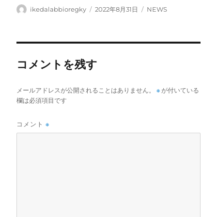
投
投
カ
ikedalabbioregky
2022年8月31日
NEWS
稿
稿
テ
者
日:
ゴ
リ
ー
コメントを残す
メールアドレスが公開されることはありません。
※
が付いている
欄は必須項目です
コメント
※