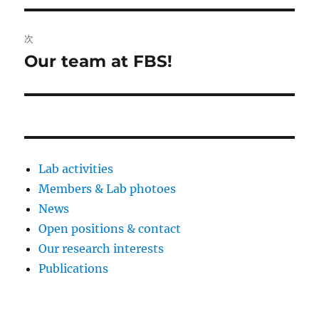
ビ
稿:
ゲ
次
Our team at FBS!
次
ー
の
シ
投
稿:
ョ
ン
Lab activities
Members & Lab photoes
News
Open positions & contact
Our research interests
Publications