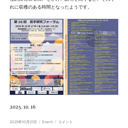
れに収穫のある時間となったようです。
2025. 10. 16
投
カ
若
2025年10月21日
Event
コメント
稿
テ
手