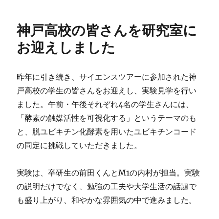
日:
ゴ
フ
リ
ォ
神戸高校の皆さんを研究室に
ー
ー
ラ
お迎えしました
ム
で
ポ
昨年に引き続き、サイエンスツアーに参加された神
ス
戸高校の学生の皆さんをお迎えし、実験見学を行い
タ
ー
ました。午前・午後それぞれ4名の学生さんには、
発
「酵素の触媒活性を可視化する」というテーマのも
表
と、脱ユビキチン化酵素を用いたユビキチンコード
を
行
の同定に挑戦していただきました。
い
ま
実験は、卒研生の前田くんとM1の内村が担当。実験
し
た
の説明だけでなく、勉強の工夫や大学生活の話題で
に
も盛り上がり、和やかな雰囲気の中で進みました。