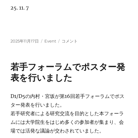
25. 11. 7
投
カ
NIBB
2025年11月17日
Event
コメント
稿
テ
Conference
日:
ゴ
に
リ
参
若手フォーラムでポスター発
ー
加
し
表を行いました
ま
し
た
D1/D5の内村・宮坂が第16回若手フォーラムでポス
に
ター発表を行いました。
若手研究者による研究交流を目的とした本フォーラ
ムには大学院生をはじめ多くの参加者が集まり、会
場では活発な議論が交わされていました。