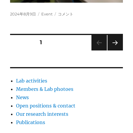
投
カ
祝！
2024年8月9日
Event
コメント
稿
テ
大
日:
ゴ
学
リ
院
ー
入
投
固定ページ
1
試
結
次の
稿
果
ペー
に
ジ
の
Lab activities
ペ
Members & Lab photoes
News
ー
Open positions & contact
ジ
Our research interests
Publications
送