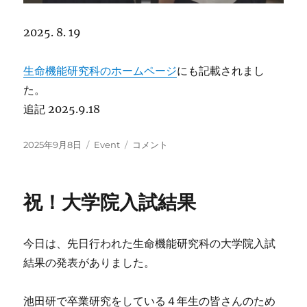
2025. 8. 19
生命機能研究科のホームページ
にも記載されまし
た。
追記 2025.9.18
投
カ
神
2025年9月8日
Event
コメント
稿
テ
戸
日:
ゴ
高
リ
校
祝！大学院入試結果
ー
の
皆
さ
今日は、先日行われた生命機能研究科の大学院入試
ん
を
結果の発表がありました。
研
究
池田研で卒業研究をしている４年生の皆さんのため
室