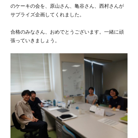
に
のケーキの会を、原山さん、亀谷さん、西村さんが
お
サプライズ企画してくれました。
迎
え
し
合格のみなさん、おめでとうございます。一緒に頑
ま
張っていきましょう。
し
た
に