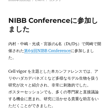
稿
テ
年
日:
ゴ
度
リ
卒
NIBB Conferenceに参加し
ー
研
お
ました
つ
か
れ
内村・中嶋・光成・宮坂の4名（D1/D5）で岡崎で開
さ
催された
第69回NIBB Conference
に参加しまし
ま
会
た。
を
開
Cell vigor を主題とした本カンファレンスでは、ア
催
し
リやハダカデバネズミなど多様なモデル生物を扱う
ま
研究が次々と紹介され、非常に刺激的でした。
し
ポスターセッションでも、多くの専門家と直接議論
た
に
する機会に恵まれ、研究に活かせる貴重な助言をい
ただくことができました。