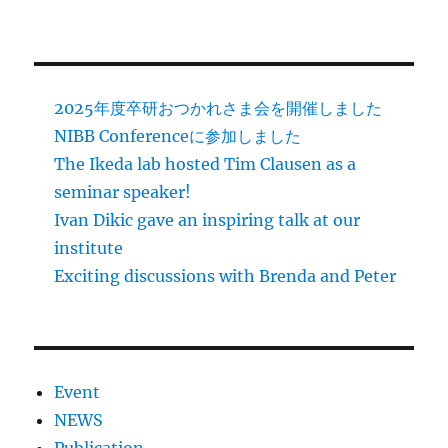
り
2025年度卒研おつかれさま会を開催しました
NIBB Conferenceに参加しました
The Ikeda lab hosted Tim Clausen as a
seminar speaker!
Ivan Dikic gave an inspiring talk at our
institute
Exciting discussions with Brenda and Peter
Event
NEWS